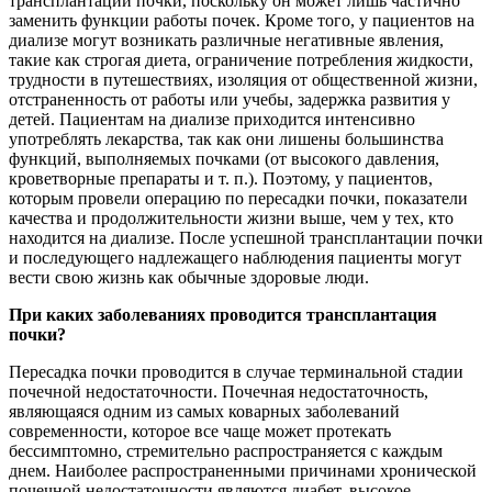
трансплантации почки, поскольку он может лишь частично
заменить функции работы почек. Кроме того, у пациентов на
диализе могут возникать различные негативные явления,
такие как строгая диета, ограничение потребления жидкости,
трудности в путешествиях, изоляция от общественной жизни,
отстраненность от работы или учебы, задержка развития у
детей. Пациентам на диализе приходится интенсивно
употреблять лекарства, так как они лишены большинства
функций, выполняемых почками (от высокого давления,
кроветворные препараты и т. п.). Поэтому, у пациентов,
которым провели операцию по пересадки почки, показатели
качества и продолжительности жизни выше, чем у тех, кто
находится на диализе. После успешной трансплантации почки
и последующего надлежащего наблюдения пациенты могут
вести свою жизнь как обычные здоровые люди.
При каких заболеваниях проводится трансплантация
почки?
Пересадка почки проводится в случае терминальной стадии
почечной недостаточности. Почечная недостаточность,
являющаяся одним из самых коварных заболеваний
современности, которое все чаще может протекать
бессимптомно, стремительно распространяется с каждым
днем. Наиболее распространенными причинами хронической
почечной недостаточности являются диабет, высокое