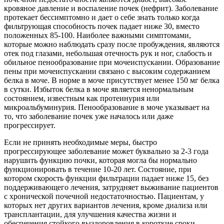
кровяное давление и воспаление почек (нефрит). Заболевание
протекает бессимптомно и дает о себе знать только когда
фильтрующая способность почек падает ниже 30, вместо
положенных 85-100. Наиболее важными симптомами,
которые можно наблюдать сразу после пробуждения, являются
отек под глазами, небольшая отечность рук и ног, слабость и
обильное пенообразование при мочеиспускании. Образование
пены при мочеиспускании связано с высоким содержанием
белка в моче. В норме в моче присутствует менее 150 мг белка
в сутки. Избыток белка в моче является ненормальным
состоянием, известным как протеинурия или
микроальбуминурия. Пенообразование в моче указывает на
то, что заболевание почек уже началось или даже
прогрессирует.
Если не принять необходимые меры, быстро
прогрессирующее заболевание может буквально за 2-3 года
нарушить функцию почки, которая могла бы нормально
функционировать в течение 10-20 лет. Состояние, при
котором скорость функции фильтрации падает ниже 15, без
поддерживающего лечения, затрудняет выживание пациентов
с хронической почечной недостаточностью. Пациентам, у
которых нет других вариантов лечения, кроме диализа или
трансплантации, для улучшения качества жизни и
обеспечения стойкого выздоровления в короткие сроки,