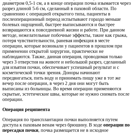
диаметром 0,5-1 см, а в конце операции почка изымается через
разрез длиной 5-6 см, сделанный в паховой области. По
сравнению с операцией открытого типа, пациенты в
послеоперационный период испытывают гораздо меньше
болевых ощущений, быстрее выписываются и быстрее
возвращаются к повседневной жизни и работе. При данном
методе, нежелательные побочные эффекты, такие как грыжа,
потеря чувствительности, раневая инфекция в месте
операции, которые возникали у пациентов в прошлом при
применении открытой хирургии, практически не
наблюдаются. Также, данная операция, проводимая только
через 3 отверстия на животе и небольшой разрез, сделанный
для изъятия почки, обеспечивает успешный результат и с
косметической точки зрения. Доноры начинают
передвигаться, пить воду и принимать пищу уже в тот же
вечер после операции, в через 2 дня они могут быть
выписаны из больницы. Во время операции применяются
скрытые, эстетические швы, которые не нужно снимать после
операции.
Операция реципиента
Операция по трансплантации почки выполняется путем
доступа к паховым венам через брюшину. В ходе
операции по
пересадки почки
, почка размещается не в исходное