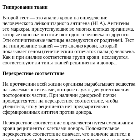
Типирование ткани
Второй тест — это анализ крови на определение
человеческого лейкоцитарного антигена (HLA). Антигены —
это маркеры, присутствующие во многих клетках организма,
которые однозначно отличают одного человека от другого.
Эти отличительные частицы наследуются от родителей. Тест
на типирование тканей — это анализ крови, который
показывает геном (генетический отпечаток пальца) человека.
Как и при анализе соответствия групп крови, исследуется,
соответствуют ли типы тканей реципиента и донора.
Перекрестное соответствие
На протяжении всей жизни организм вырабатывает вещества,
называемые антителами, которые служат для уничтожения
посторонних частиц. При наличии донорской почки
проводится тест на перекрестное соответствие, чтобы
убедиться, что у реципиента нет предварительно
сформированных антител против донора.
Перекрестное соответствие определяется путем смешивания
крови реципиента с клетками донора. Положительное
перекрестное соответствие означает, что наличие антител к
клеткам донора. Реципиент не должен получать такую почку,