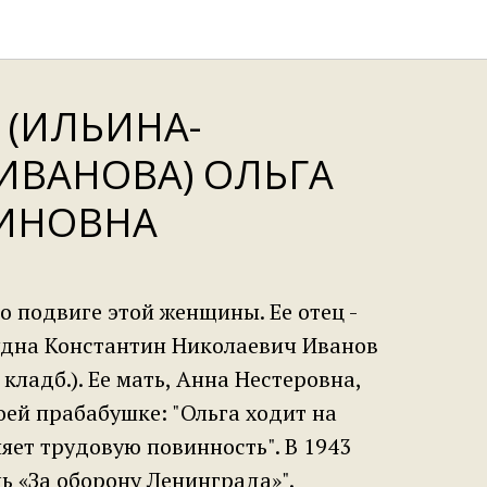
 (ИЛЬИНА-
ИВАНОВА) ОЛЬГА
ИНОВНА
о подвиге этой женщины. Ее отец -
удна Константин Николаевич Иванов
 кладб.). Ее мать, Анна Нестеровна,
оей прабабушке: "Ольга ходит на
яет трудовую повинность". В 1943
ь «За оборону Ленинграда»".