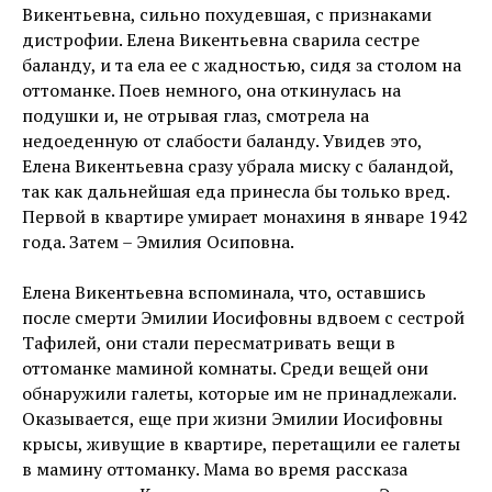
Викентьевна, сильно похудевшая, с признаками
дистрофии. Елена Викентьевна сварила сестре
баланду, и та ела ее с жадностью, сидя за столом на
оттоманке. Поев немного, она откинулась на
подушки и, не отрывая глаз, смотрела на
недоеденную от слабости баланду. Увидев это,
Елена Викентьевна сразу убрала миску с баландой,
так как дальнейшая еда принесла бы только вред.
Первой в квартире умирает монахиня в январе 1942
года. Затем – Эмилия Осиповна.
Елена Викентьевна вспоминала, что, оставшись
после смерти Эмилии Иосифовны вдвоем с сестрой
Тафилей, они стали пересматривать вещи в
оттоманке маминой комнаты. Среди вещей они
обнаружили галеты, которые им не принадлежали.
Оказывается, еще при жизни Эмилии Иосифовны
крысы, живущие в квартире, перетащили ее галеты
в мамину оттоманку. Мама во время рассказа