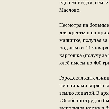
едва мог идти, семь
Маслово.
Несмотря на больны
для крестьян на при
машинке, получая за 
родным от 11 января 
картошка (получу за 
хлеб имеем по 400 гр
Городская жительниц
женщинами впрягалас
землю лопатой. В ар
«Особенно трудно бы
выполняла норму и б