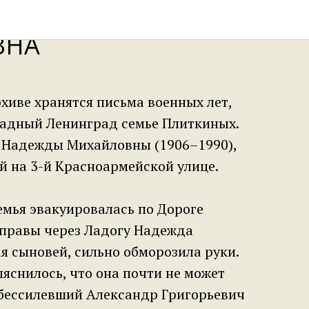
 НАДЕЖДА
ВНА
хиве хранятся письма военных лет,
кадный Ленинград семье Плиткиных.
 Надежды Михайловны (1906–1990),
ёй на 3-й Красноармейской улице.
емья эвакуировалась по Дороге
еправы через Ладогу Надежда
я сыновей, сильно обморозила руки.
яснилось, что она почти не может
обессилевший Александр Григорьевич